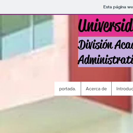
Esta página we
Universi
División Aca
Administrati
portada.
Acerca de
Introdu