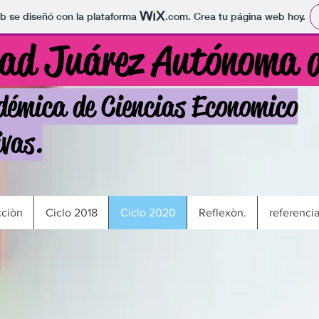
b se diseñó con la plataforma
.com
. Crea tu página web hoy.
dad Juárez Autónoma 
démica de Ciencias Economico
vas.
cciòn
Ciclo 2018
Ciclo 2020
Reflexòn.
referencia